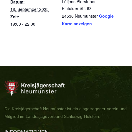
Lütjens Bierstuben
Datum:
Einfelder Str. 63
18. September 2025
24536
Neumünster
Google
Zeit:
Karte anzeigen
19:00 - 22:00
Die Kreisjägerschaft Neumünster ist ein eingetragener Verein und
Mitglied im Landesjagdverband Schleswig-Holstein.
INFORMATIONEN